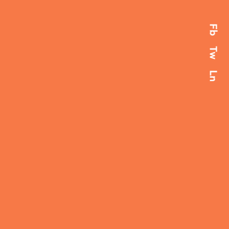
Fb
Fb
Tw
Tw
Ln
Ln