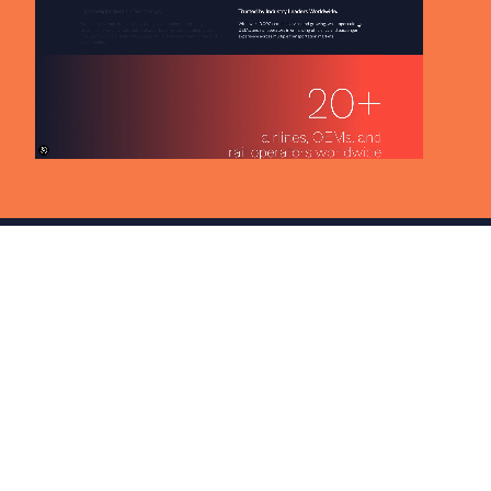
Custom Web Design με Σύγχρονη
Οπτική Ταυτότητα
Για την υλοποίηση του έργου,
συνεργαστήκαμε στενά με την
Distylerie
, την ομάδα πίσω από τον