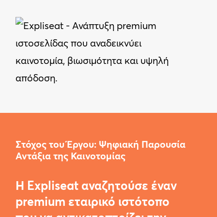
Στόχος του Έργου: Ψηφιακή Παρουσία
Αντάξια της Καινοτομίας
Η Expliseat αναζητούσε έναν
premium εταιρικό ιστότοπο