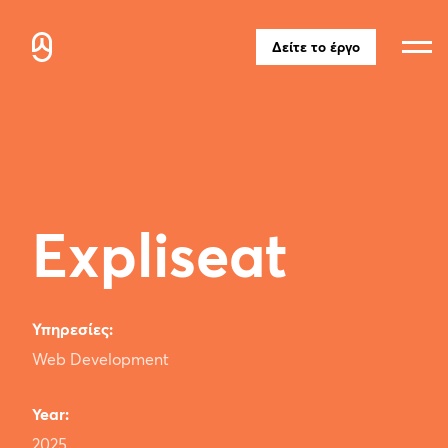
Δείτε το έργο
Δείτε το έργο
Expliseat
Υπηρεσίες:
Web Development
Year:
2025